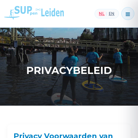
NL
EN
|
PRIVACYBELEID
Privacy Voorwaarden van